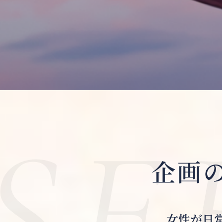
SE
企画
女性が日