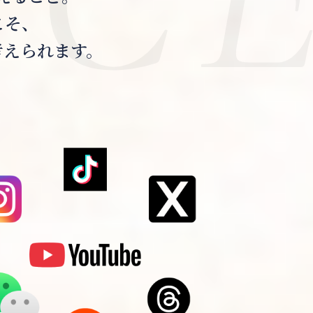
こそ、
考えられます。