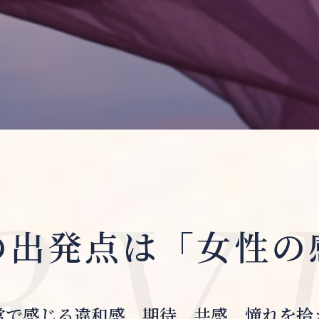
RV
の出発点は
「女性の
常で感じる違和感、
期待、共感、憧れを拾