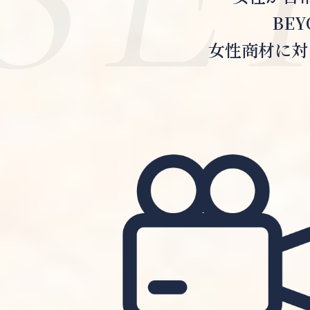
BEY
女性商材に対