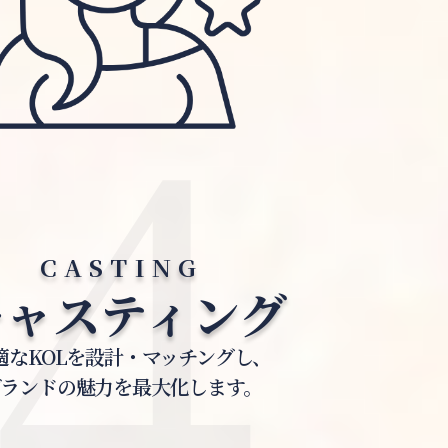
4
CASTING
キャスティング
適なKOLを設計・マッチングし、
ブランドの魅力を最大化します。