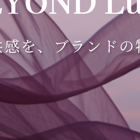
EYOND Lu
共感を、
ブランドの