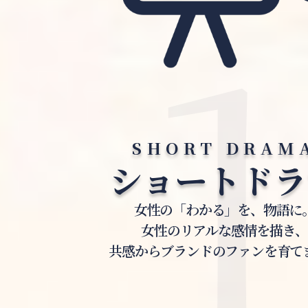
1
SHORT DRAM
ショートドラ
女性の「わかる」を、物語に
女性のリアルな感情を描き、
共感からブランドのファンを育て