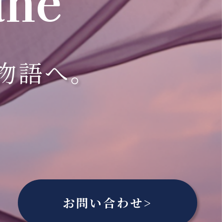
ne
物語へ。
お問い合わせ
>