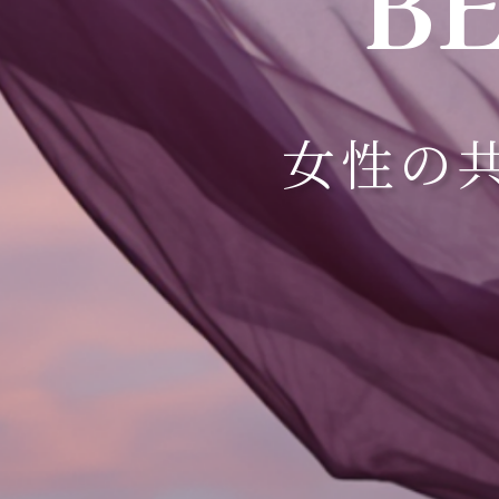
B
女性の